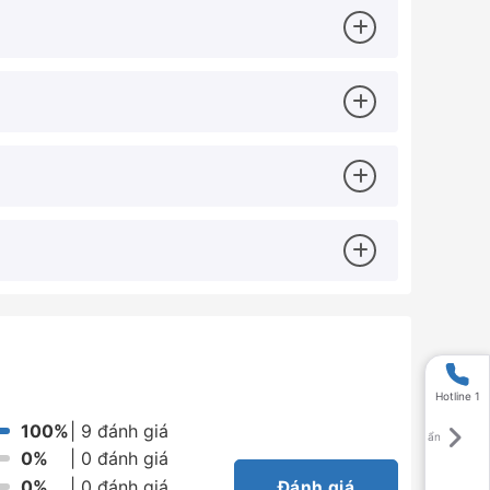
rục:
15mm
5
241.5mm * 90mm * 90mm
 quay:
0,14 V/p đến 466 V/p
ratio 1/3 đến 1/10000
Hotline 1
100%
| 9 đánh giá
0%
| 0 đánh giá
0%
| 0 đánh giá
Đánh giá