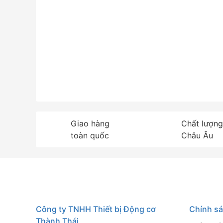
lọc nước tuần hoàn.
Dây chuyền tự động hóa trong các băng chu
gói sản phẩm, bàn xoay trưng bày.
Các hệ thống bán tự động như máy làm khẩu
y tế.
Giao hàng
Chất lượng
toàn quốc
Châu Âu
Công ty TNHH Thiết bị Động cơ
Chính s
Thành Thái