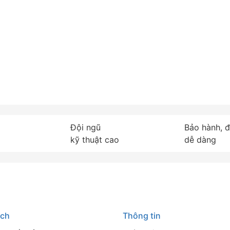
yền nhỏ tại quán lẩu, dây chuyền đóng
 trang, dây chuyền đóng gói khẩu trang
Đội ngũ
Bảo hành, đ
kỹ thuật cao
dễ dàng
ách
Thông tin