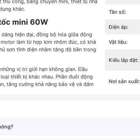
 thủ công, băng chuyền mini, thiết bị nhà
 dụng khác.
ổ
Tần số:
 tốc mini 60W
Điện áp:
R
 dáng hiện đại, đồng bộ hóa giữa động
góc
ỏ motor làm từ hợp kim nhôm đúc, có khả
Vật liệu:
hủ sơn tĩnh điện nhằm tăng độ bền trong
i
Kiểu lắp đặt:
những vị trí giới hạn không gian. Đầu
 loại thiết bị khác nhau. Phần đuôi động
Nơi sản xuất
ắn, tăng cường khả năng bảo vệ và đảm
ản
Thương hiệu
hàng
Thời gian bả
hành:
không?
Motor giảm 