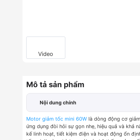
Video
Mô tả sản phẩm
Nội dung chính
1.
Kiểu dáng thiết kế motor giảm tốc mini 60
Motor giảm tốc mini 60W
là dòng động cơ giảm
2.
Chi tiết cấu tạo của motor giảm tốc mini 6
ứng dụng đòi hỏi sự gọn nhẹ, hiệu quả và khả n
3.
Ứng dụng thực tiễn motor giảm tốc mini 6
kế linh hoạt, tiết kiệm điện và hoạt động ổn địn