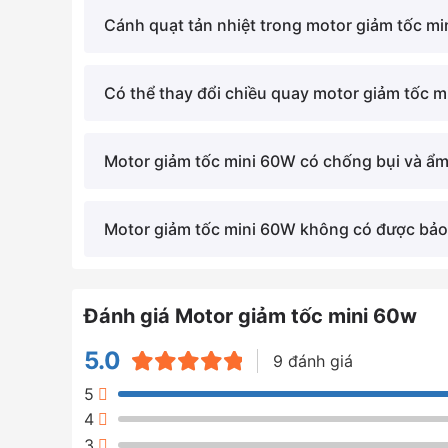
Cánh quạt tản nhiệt trong motor giảm tốc min
Có thể thay đổi chiều quay motor giảm tốc 
Motor giảm tốc mini 60W có chống bụi và ẩ
Motor giảm tốc mini 60W không có được bả
Kiểu dáng thiết kế motor 
Chi tiết cấu tạo của motor giả
Đánh giá Motor giảm tốc mini 60w
Motor giảm tốc mini 60W có cấu trúc đơn giản
5.0
9 đánh giá
chính:
Được xếp
5
hạng
5.0
5
Động cơ điện 1 pha/Động cơ điện 3 pha:
4
sao
Stator: Sử dụng các lá thép kỹ thuật gh
3