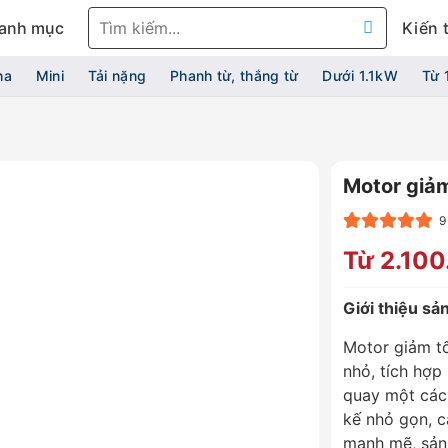
Tìm
anh mục
Kiến 
kiếm:
ha
Mini
Tải nặng
Phanh từ, thắng từ
Dưới 1.1kW
Từ 
Motor giả
9
5.00
8
trên 5
Từ 2.10
dựa trên
đánh
giá
Giới thiệu s
Motor giảm tố
nhỏ, tích hợp
quay một cách
kế nhỏ gọn, c
mạnh mẽ, sản