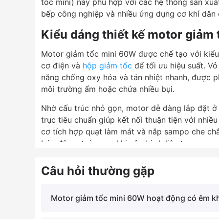
tốc mini) này phù hợp với các hệ thống sản xuất
4.
Các ưu điểm của motor giảm tốc mini 60W
bếp công nghiệp và nhiều ứng dụng cơ khí dân
5.
Các phiên bản motor giảm tốc mini 60W ph
biến
Kiểu dáng thiết kế motor giảm
5.1.
Motor giảm tốc mini 60W - Trục thẳng IK
Motor giảm tốc mini 60W được chế tạo với kiểu
5.2.
Motor giảm tốc mini 60W - Trục vuông 
cơ điện và
hộp giảm tốc
để tối ưu hiệu suất. V
(RH - RA)
năng chống oxy hóa và tản nhiệt nhanh, được p
6.
Chính sách mua hàng - Động cơ giảm tốc tạ
môi trường ẩm hoặc chứa nhiều bụi.
motorgiamtoc.org
Nhờ cấu trúc nhỏ gọn, motor dễ dàng lắp đặt ở 
6.1.
Bảo hành rõ ràng lên đến 24 tháng
trục tiêu chuẩn giúp kết nối thuận tiện với nhiều
6.2.
Giao hàng trên toàn quốc
cơ tích hợp quạt làm mát và nắp sampo che ch
6.3.
Sản phẩm chất lượng cao - Công nghệ s
bảo độ an toàn cao khi vận hành liên tục.
xuất tiên tiến
6.4.
Giá tốt - Ưu đãi riêng cho đại lý và đơn 
Câu hỏi thường gặp
lớn
6.5.
Cung cấp đầy đủ giấy tờ CO - CQ
Motor giảm tốc mini 60W hoạt động có êm 
6.6.
Liên hệ mua hàng - motorgiamtoc.org