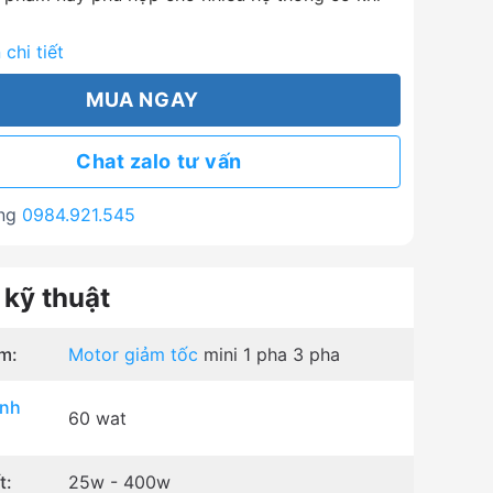
chi tiết
MUA NGAY
Chat zalo tư vấn
àng
0984.921.545
 kỹ thuật
m:
Motor giảm tốc
mini 1 pha 3 pha
ịnh
60 wat
t:
25w - 400w