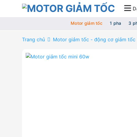
Bỏ
D
qua
nội
Motor giảm tốc
1 pha
3 p
dung
Trang chủ
Motor giảm tốc - động cơ giảm tốc