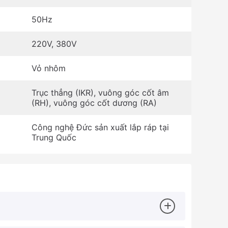
50Hz
220V, 380V
Vỏ nhôm
Trục thẳng (IKR), vuông góc cốt âm
(RH), vuông góc cốt dương (RA)
Công nghệ Đức sản xuất lắp ráp tại
:
Trung Quốc
:
JUMAR
o
Đến 24 tháng
tốc mini