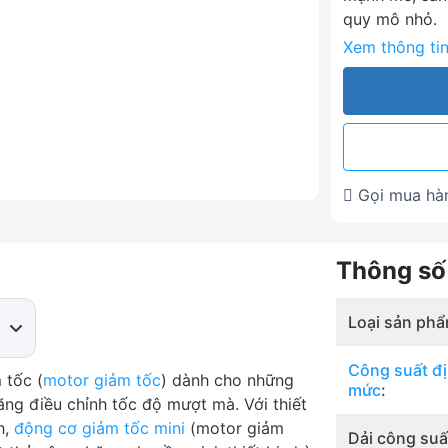
quy mô nhỏ.
Xem thông tin 
Gọi mua h
Thông số
Loại sản phẩ
W
Công suất đ
 tốc (
motor giảm tốc
) dành cho những
mức
:
0W
ăng điều chỉnh tốc độ mượt mà. Với thiết
0W
h,
động cơ giảm tốc mini
(motor giảm
Dải công suấ