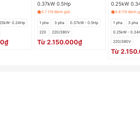
p
0.37kW 0.5Hp
0.25kW 0.3
4.7 (19 đánh giá)
4.8 (19 đánh g
iểu sản phẩm
.25kW- 0.24Hp
1 pha
3 pha
0.37kW - 0.5Hp
1 pha
3 pha
220
220/380V
0.25kW - 0.34
00₫
Từ 2.150.000₫
220/380V
Từ 2.150
không ồn
m tốc mini 60W
Xem thêm
p motor giảm tốc mini 60W phát huy tối đa
ịt, máy quay gà mini, máy ép nước mía,
khí cho hồ cá, bể tôm mini hoặc hệ thống